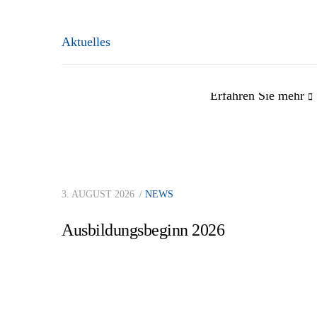
Aktuelles
Erfahren Sie mehr
Impressum
Tho
3. AUGUST 2026
NEWS
Datenschutzerklärung
Ing
Ausbildungsbeginn 2026
Hinweisgeberschutzgesetz
Baustellenkontrollformular
A:
T: