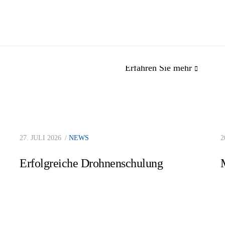
Erfahren Sie mehr
mas & Bökamp
Dr.-Ing. Heinrich Bökam
27. JULI 2026
NEWS
2
enieurgesellschaft mbH
Dipl.-Ing. Michael
Erfolgreiche Drohnenschulung
Girmscheid
Prüfung bautechnischer
Im Derdel 13/15,
Nachweise
48161 Münster
+49 (0) 2534 610 0