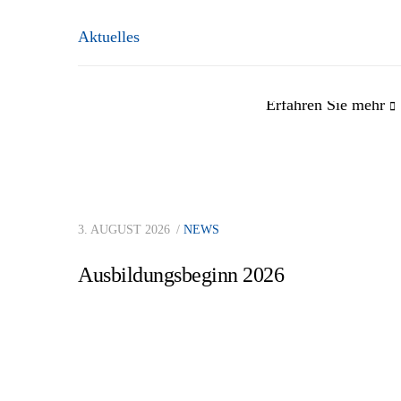
Aktuelles
Erfahren Sie mehr
Impressum
Tho
3. AUGUST 2026
NEWS
Datenschutzerklärung
Ing
Ausbildungsbeginn 2026
Hinweisgeberschutzgesetz
Baustellenkontrollformular
A:
T:
E: