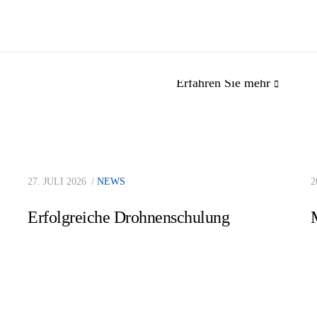
Erfahren Sie mehr
mas & Bökamp
Dr.-Ing. Heinrich Bökam
27. JULI 2026
NEWS
2
enieurgesellschaft mbH
Dipl.-Ing. Michael
Erfolgreiche Drohnenschulung
Girmscheid
Prüfung bautechnischer
Im Derdel 13/15,
Nachweise
48161 Münster
+49 (0) 2534 610 0
A:
Im Derdel 13/15,
info@thomas-