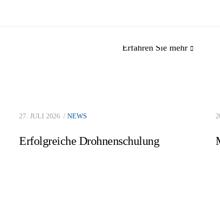
Erfahren Sie mehr
mas & Bökamp
Dr.-Ing. Heinrich Bökam
27. JULI 2026
NEWS
2
enieurgesellschaft mbH
Dipl.-Ing. Michael
Erfolgreiche Drohnenschulung
Girmscheid
Prüfung bautechnischer
Im Derdel 13/15,
Nachweise
48161 Münster
+49 (0) 2534 610 0
A:
Im Derdel 13/15,
info@thomas-
48161 Münster
boekamp.de